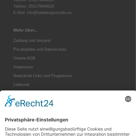
Telefax: 055279440620
E-Mail: info@farbdesignstudio.eu
Mehr über...
Zahlung und Versand
Privatsphäre und Datenschutz
Unsere AGB
Impressum
Nuetzliche Links und Programme
Lieferzeit
Widerrufsrecht
Informationen
Sitemap
Nuetzliche Informationen zu Farben