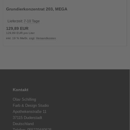
Grundierkonzentrat 203, MEGA
Lieferzeit:
7-10 Tage
129,89 EUR
129,89 EUR pro Liter
inkl. 19 % MwSt. zzgl.
Versandkosten
Kontakt
Olav Schilling
Farb & Design Studio
Apothekenstraße 11
37115 Duderstadt
Deutschland
Telefon: 055279440625