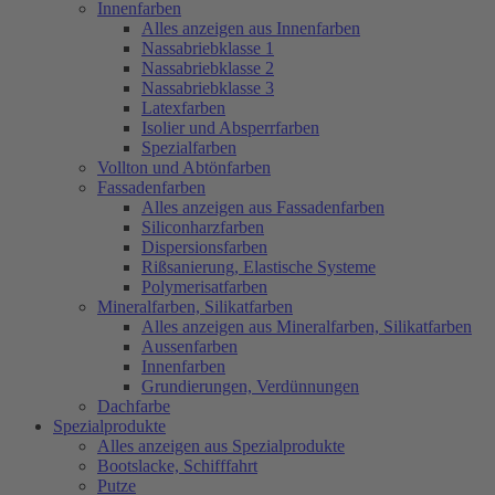
Innenfarben
Alles anzeigen aus Innenfarben
Nassabriebklasse 1
Nassabriebklasse 2
Nassabriebklasse 3
Latexfarben
Isolier und Absperrfarben
Spezialfarben
Vollton und Abtönfarben
Fassadenfarben
Alles anzeigen aus Fassadenfarben
Siliconharzfarben
Dispersionsfarben
Rißsanierung, Elastische Systeme
Polymerisatfarben
Mineralfarben, Silikatfarben
Alles anzeigen aus Mineralfarben, Silikatfarben
Aussenfarben
Innenfarben
Grundierungen, Verdünnungen
Dachfarbe
Spezialprodukte
Alles anzeigen aus Spezialprodukte
Bootslacke, Schifffahrt
Putze