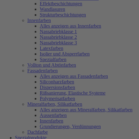
Effektbeschichtungen
Wandlasuren
Strukturbeschichtungen
Innenfarben
Alles anzeigen aus Innenfarben
Nassabriebklasse 1
Nassabriebklasse 2
Nassabriebklasse 3
Latexfarben
Isolier und Absperrfarben
Spezialfarben
Vollton und Abtönfarben
Fassadenfarben
Alles anzeigen aus Fassadenfarben
Siliconharzfarben
Dispersionsfarben
Rißsanierung, Elastische Systeme
Polymerisatfarben
Mineralfarben, Silikatfarben
Alles anzeigen aus Mineralfarben, Silikatfarben
Aussenfarben
Innenfarben
Grundierungen, Verdünnungen
Dachfarbe
Spezialprodukte