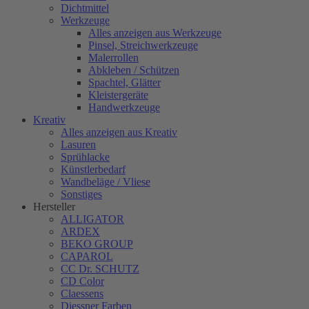
Dichtmittel
Werkzeuge
Alles anzeigen aus Werkzeuge
Pinsel, Streichwerkzeuge
Malerrollen
Abkleben / Schützen
Spachtel, Glätter
Kleistergeräte
Handwerkzeuge
Kreativ
Alles anzeigen aus Kreativ
Lasuren
Sprühlacke
Künstlerbedarf
Wandbeläge / Vliese
Sonstiges
Hersteller
ALLIGATOR
ARDEX
BEKO GROUP
CAPAROL
CC Dr. SCHUTZ
CD Color
Claessens
Diessner Farben