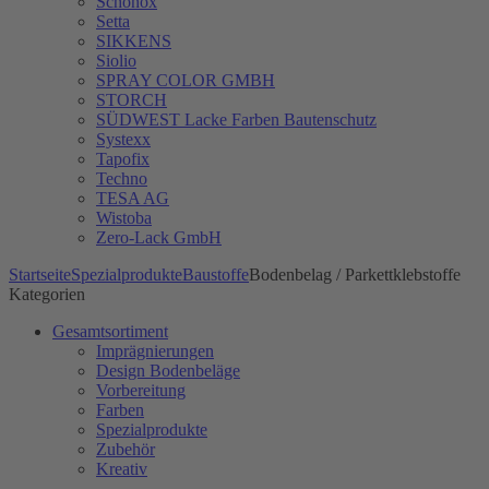
Schönox
Setta
SIKKENS
Siolio
SPRAY COLOR GMBH
STORCH
SÜDWEST Lacke Farben Bautenschutz
Systexx
Tapofix
Techno
TESA AG
Wistoba
Zero-Lack GmbH
Startseite
Spezialprodukte
Baustoffe
Bodenbelag / Parkettklebstoffe
Kategorien
Gesamtsortiment
Imprägnierungen
Design Bodenbeläge
Vorbereitung
Farben
Spezialprodukte
Zubehör
Kreativ