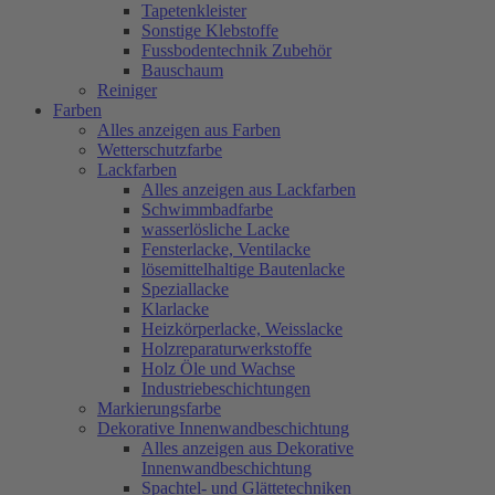
Tapetenkleister
Sonstige Klebstoffe
Fussbodentechnik Zubehör
Bauschaum
Reiniger
Farben
Alles anzeigen aus Farben
Wetterschutzfarbe
Lackfarben
Alles anzeigen aus Lackfarben
Schwimmbadfarbe
wasserlösliche Lacke
Fensterlacke, Ventilacke
lösemittelhaltige Bautenlacke
Speziallacke
Klarlacke
Heizkörperlacke, Weisslacke
Holzreparaturwerkstoffe
Holz Öle und Wachse
Industriebeschichtungen
Markierungsfarbe
Dekorative Innenwandbeschichtung
Alles anzeigen aus Dekorative
Innenwandbeschichtung
Spachtel- und Glättetechniken