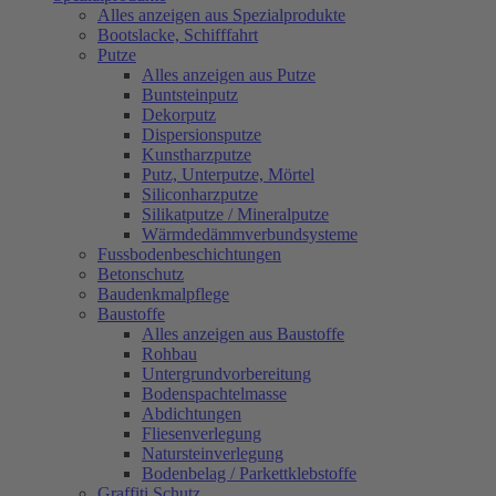
Alles anzeigen aus Spezialprodukte
Bootslacke, Schifffahrt
Putze
Alles anzeigen aus Putze
Buntsteinputz
Dekorputz
Dispersionsputze
Kunstharzputze
Putz, Unterputze, Mörtel
Siliconharzputze
Silikatputze / Mineralputze
Wärmdedämmverbundsysteme
Fussbodenbeschichtungen
Betonschutz
Baudenkmalpflege
Baustoffe
Alles anzeigen aus Baustoffe
Rohbau
Untergrundvorbereitung
Bodenspachtelmasse
Abdichtungen
Fliesenverlegung
Natursteinverlegung
Bodenbelag / Parkettklebstoffe
Graffiti Schutz