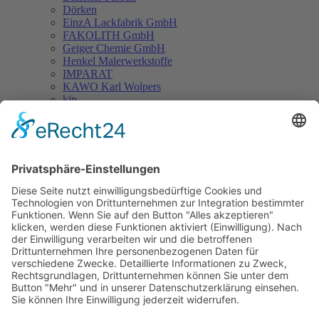
Dörken
EinzA Lackfabrik GmbH
FAKOLITH GmbH
Geiger Chemie GmbH
Henkel Malerwerkstoffe
IMPARAT
KAWO Karl Wolpers
kip
Kluthe
Knauf / Marmorit
MEGA
Meyer Chemie GmbH & Co. KG
Milacor
MIXOL
Otto Chemie Dichtstoffe
Paul Jaeger GmbH
Paul Voormann GmbH
PUFAS
Remmers
S-S-M GmbH
Scandipaint
Schönox
Setta
SIKKENS
Siolio