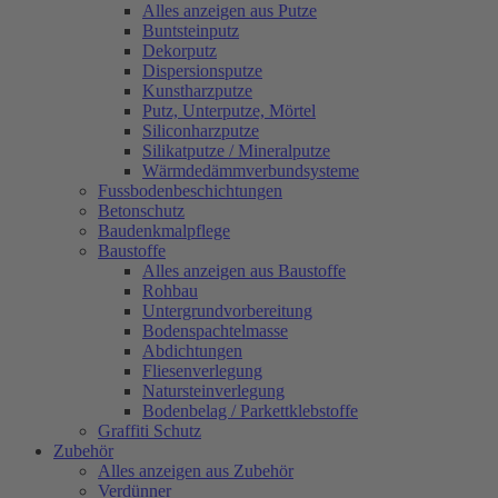
Alles anzeigen aus Putze
Buntsteinputz
Dekorputz
Dispersionsputze
Kunstharzputze
Putz, Unterputze, Mörtel
Siliconharzputze
Silikatputze / Mineralputze
Wärmdedämmverbundsysteme
Fussbodenbeschichtungen
Betonschutz
Baudenkmalpflege
Baustoffe
Alles anzeigen aus Baustoffe
Rohbau
Untergrundvorbereitung
Bodenspachtelmasse
Abdichtungen
Fliesenverlegung
Natursteinverlegung
Bodenbelag / Parkettklebstoffe
Graffiti Schutz
Zubehör
Alles anzeigen aus Zubehör
Verdünner