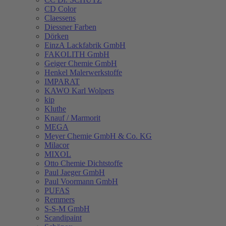
CD Color
Claessens
Diessner Farben
Dörken
EinzA Lackfabrik GmbH
FAKOLITH GmbH
Geiger Chemie GmbH
Henkel Malerwerkstoffe
IMPARAT
KAWO Karl Wolpers
kip
Kluthe
Knauf / Marmorit
MEGA
Meyer Chemie GmbH & Co. KG
Milacor
MIXOL
Otto Chemie Dichtstoffe
Paul Jaeger GmbH
Paul Voormann GmbH
PUFAS
Remmers
S-S-M GmbH
Scandipaint