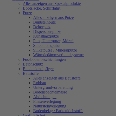
Alles anzeigen aus Spezialprodukte
Bootslacke, Schifffahrt
Putze
Alles anzeigen aus Putze
Buntsteinputz
Dekorputz
Dispersionsputze
Kunstharzputze
Putz, Unterputze, Mörtel
Siliconharzputze
Silikatputze / Mineralputze
Wärmdedämmverbundsysteme
Fussbodenbeschichtungen
Betonschutz
Baudenkmalpflege
Baustoffe
Alles anzeigen aus Baustoffe
Rohbau
Untergrundvorbereitung
Bodenspachtelmasse
Abdichtungen
Fliesenverlegung
Natursteinverlegung
Bodenbelag / Parkettklebstoffe
Graffiti Schutz