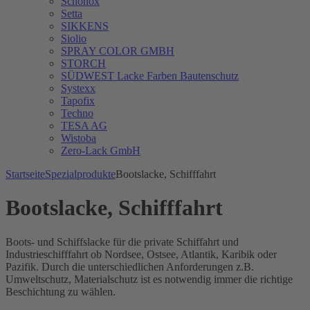
Schönox
Setta
SIKKENS
Siolio
SPRAY COLOR GMBH
STORCH
SÜDWEST Lacke Farben Bautenschutz
Systexx
Tapofix
Techno
TESA AG
Wistoba
Zero-Lack GmbH
Startseite
Spezialprodukte
Bootslacke, Schifffahrt
Bootslacke, Schifffahrt
Boots- und Schiffslacke für die private Schiffahrt und
Industrieschifffahrt ob Nordsee, Ostsee, Atlantik, Karibik oder
Pazifik. Durch die unterschiedlichen Anforderungen z.B.
Umweltschutz, Materialschutz ist es notwendig immer die richtige
Beschichtung zu wählen.