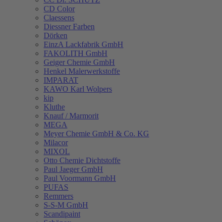
CD Color
Claessens
Diessner Farben
Dörken
EinzA Lackfabrik GmbH
FAKOLITH GmbH
Geiger Chemie GmbH
Henkel Malerwerkstoffe
IMPARAT
KAWO Karl Wolpers
kip
Kluthe
Knauf / Marmorit
MEGA
Meyer Chemie GmbH & Co. KG
Milacor
MIXOL
Otto Chemie Dichtstoffe
Paul Jaeger GmbH
Paul Voormann GmbH
PUFAS
Remmers
S-S-M GmbH
Scandipaint