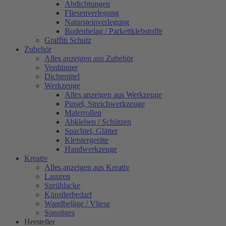
Abdichtungen
Fliesenverlegung
Natursteinverlegung
Bodenbelag / Parkettklebstoffe
Graffiti Schutz
Zubehör
Alles anzeigen aus Zubehör
Verdünner
Dichtmittel
Werkzeuge
Alles anzeigen aus Werkzeuge
Pinsel, Streichwerkzeuge
Malerrollen
Abkleben / Schützen
Spachtel, Glätter
Kleistergeräte
Handwerkzeuge
Kreativ
Alles anzeigen aus Kreativ
Lasuren
Sprühlacke
Künstlerbedarf
Wandbeläge / Vliese
Sonstiges
Hersteller