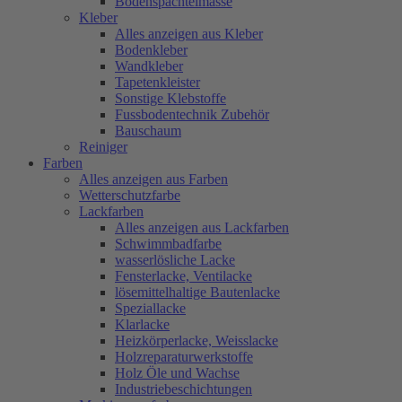
Bodenspachtelmasse
Kleber
Alles anzeigen aus Kleber
Bodenkleber
Wandkleber
Tapetenkleister
Sonstige Klebstoffe
Fussbodentechnik Zubehör
Bauschaum
Reiniger
Farben
Alles anzeigen aus Farben
Wetterschutzfarbe
Lackfarben
Alles anzeigen aus Lackfarben
Schwimmbadfarbe
wasserlösliche Lacke
Fensterlacke, Ventilacke
lösemittelhaltige Bautenlacke
Speziallacke
Klarlacke
Heizkörperlacke, Weisslacke
Holzreparaturwerkstoffe
Holz Öle und Wachse
Industriebeschichtungen