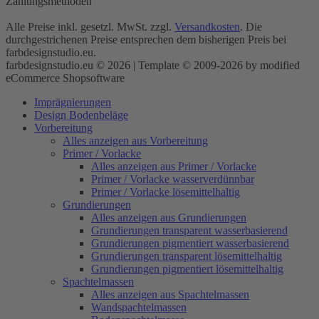
Zahlungsmethoden
Alle Preise inkl. gesetzl. MwSt. zzgl.
Versandkosten
. Die
durchgestrichenen Preise entsprechen dem bisherigen Preis bei
farbdesignstudio.eu.
farbdesignstudio.eu © 2026 | Template © 2009-2026 by modified
eCommerce Shopsoftware
Imprägnierungen
Design Bodenbeläge
Vorbereitung
Alles anzeigen aus Vorbereitung
Primer / Vorlacke
Alles anzeigen aus Primer / Vorlacke
Primer / Vorlacke wasserverdünnbar
Primer / Vorlacke lösemittelhaltig
Grundierungen
Alles anzeigen aus Grundierungen
Grundierungen transparent wasserbasierend
Grundierungen pigmentiert wasserbasierend
Grundierungen transparent lösemittelhaltig
Grundierungen pigmentiert lösemittelhaltig
Spachtelmassen
Alles anzeigen aus Spachtelmassen
Wandspachtelmassen