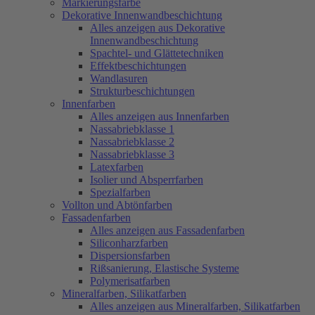
Markierungsfarbe
Dekorative Innenwandbeschichtung
Alles anzeigen aus Dekorative
Innenwandbeschichtung
Spachtel- und Glättetechniken
Effektbeschichtungen
Wandlasuren
Strukturbeschichtungen
Innenfarben
Alles anzeigen aus Innenfarben
Nassabriebklasse 1
Nassabriebklasse 2
Nassabriebklasse 3
Latexfarben
Isolier und Absperrfarben
Spezialfarben
Vollton und Abtönfarben
Fassadenfarben
Alles anzeigen aus Fassadenfarben
Siliconharzfarben
Dispersionsfarben
Rißsanierung, Elastische Systeme
Polymerisatfarben
Mineralfarben, Silikatfarben
Alles anzeigen aus Mineralfarben, Silikatfarben