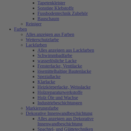
Tapetenkleister
Sonstige Klebstoffe
Fussbodentechnik Zubehör
Bauschaum
Reiniger
Farben
Alles anzeigen aus Farben
Wetterschutzfarbe
Lackfarben
Alles anzeigen aus Lackfarben
Schwimmbadfarbe
wasserlösliche Lacke
Fensterlacke, Ventilacke
lösemittelhaltige Bautenlacke
Speziallacke
Klarlacke
Heizkörperlacke, Weisslacke
Holzreparaturwerkstoffe
Holz Öle und Wachse
Industriebeschichtungen
Markierungsfarbe
Dekorative Innenwandbeschichtung
Alles anzeigen aus Dekorative
Innenwandbeschichtung
Spachtel- und Glättetechniken