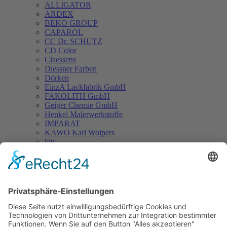
ALLIGATOR
ARDEX
BEKO GROUP
CAPAROL
CC Dr. SCHUTZ
CD Color
Claessens
Diessner Farben
Dörken
EinzA Lackfabrik GmbH
FAKOLITH GmbH
Geiger Chemie GmbH
Henkel Malerwerkstoffe
IMPARAT
KAWO Karl Wolpers
kip
Kluthe
Knauf / Marmorit
MEGA
Meyer Chemie GmbH & Co. KG
Milacor
MIXOL
Otto Chemie Dichtstoffe
Paul Jaeger GmbH
Paul Voormann GmbH