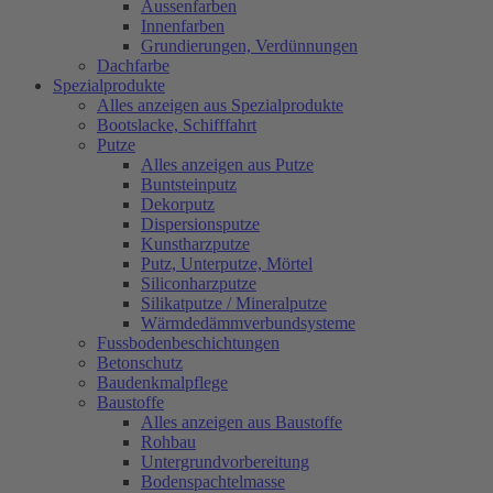
Aussenfarben
Innenfarben
Grundierungen, Verdünnungen
Dachfarbe
Spezialprodukte
Alles anzeigen aus Spezialprodukte
Bootslacke, Schifffahrt
Putze
Alles anzeigen aus Putze
Buntsteinputz
Dekorputz
Dispersionsputze
Kunstharzputze
Putz, Unterputze, Mörtel
Siliconharzputze
Silikatputze / Mineralputze
Wärmdedämmverbundsysteme
Fussbodenbeschichtungen
Betonschutz
Baudenkmalpflege
Baustoffe
Alles anzeigen aus Baustoffe
Rohbau
Untergrundvorbereitung
Bodenspachtelmasse