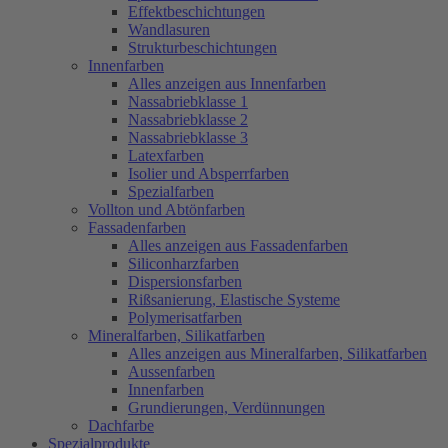
Effektbeschichtungen
Wandlasuren
Strukturbeschichtungen
Innenfarben
Alles anzeigen aus Innenfarben
Nassabriebklasse 1
Nassabriebklasse 2
Nassabriebklasse 3
Latexfarben
Isolier und Absperrfarben
Spezialfarben
Vollton und Abtönfarben
Fassadenfarben
Alles anzeigen aus Fassadenfarben
Siliconharzfarben
Dispersionsfarben
Rißsanierung, Elastische Systeme
Polymerisatfarben
Mineralfarben, Silikatfarben
Alles anzeigen aus Mineralfarben, Silikatfarben
Aussenfarben
Innenfarben
Grundierungen, Verdünnungen
Dachfarbe
Spezialprodukte