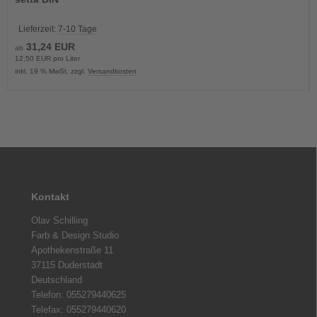
Lieferzeit:
7-10 Tage
31,24 EUR
ab
12,50 EUR pro Liter
inkl. 19 % MwSt. zzgl.
Versandkosten
Kontakt
Olav Schilling
Farb & Design Studio
Apothekenstraße 11
37115 Duderstadt
Deutschland
Telefon: 055279440625
Telefax: 055279440620