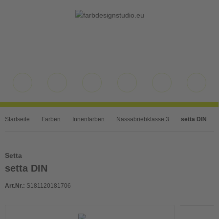
Startseite
Farben
Innenfarben
Nassabriebklasse 3
setta DIN
Setta
setta DIN
Art.Nr.:
S181120181706